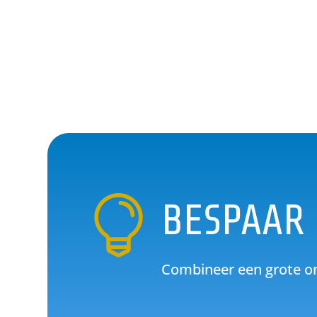

BESPAAR 
Combineer een grote on