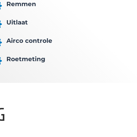
Remmen

Uitlaat

Airco controle

Roetmeting

G