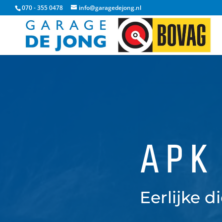
070 - 355 0478
info@garagedejong.nl
APK
Eerlijke d